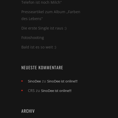
Telefon ist noch Milch“
Presseartikel zum Album „Farben
des Lebens“
Die erste Single ist raus :)
Fotoshooting
Bald ist es so weit :)
NEUESTE KOMMENTARE
zu
SinoDee
SinoDee ist online!!!
CRS
zu
SinoDee ist online!!!
ARCHIV