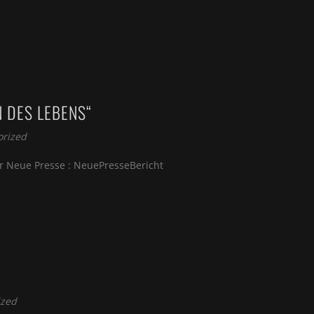
 DES LEBENS“
orized
ger Neue Presse : NeuePresseBericht
ized