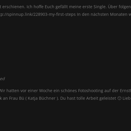
ist erschienen. Ich hoffe Euch gefällt meine erste Single. Über folge
ttp://spinnup.link/228903-my-first-steps In den nächsten Monaten 
zed
 Wir hatten vor einer Woche ein schönes Fotoshooting auf der Ernst
an Frau Bü ( Katja Büchner ). Du hast tolle Arbeit geleistet 🙂 Lie