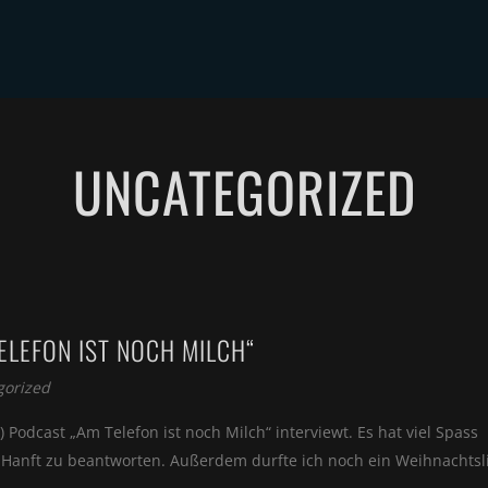
GALLERY
BLOG
AGENTUREN
BIOGRAPHIE
TERMI
UNCATEGORIZED
ELEFON IST NOCH MILCH“
gorized
Podcast „Am Telefon ist noch Milch“ interviewt. Es hat viel Spass
Hanft zu beantworten. Außerdem durfte ich noch ein Weihnachtsl