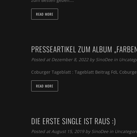
zum Besten geben….
READ MORE
PRESSEARTIKEL ZUM ALBUM „FARBEN
Posted at Dezember 8, 2022 by
SinoDee
in
Uncateg
Coburger Tageblatt : Tageblatt Beitrag FdL Cobur
READ MORE
DIE ERSTE SINGLE IST RAUS :)
Posted at August 15, 2019 by
SinoDee
in
Uncategor